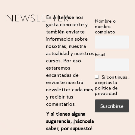
NEWSLETTER
En Artemise nos
Nombre o
gusta conocerte y
nombre
también enviarte
completo
información sobre
nosotras, nuestra
actualidad y nuestros
Email
cursos. Por eso
estaremos
encantadas de
Si continúas,
enviarte nuestra
aceptas la
política de
newsletter cada mes
privacidad
y recibir tus
comentarios.
Y si tienes alguna
sugerencia, ¡háznosla
saber, por supuesto!