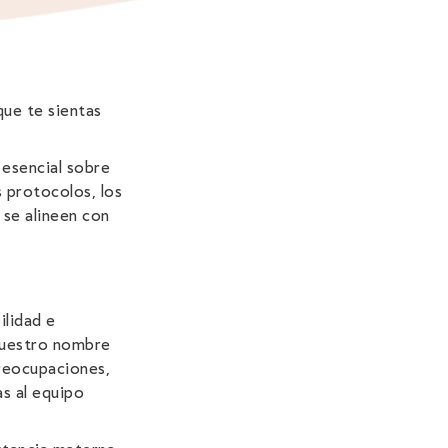
ue te sientas
 esencial sobre
s protocolos, los
 se alineen con
lidad e
 vuestro nombre
reocupaciones,
s al equipo