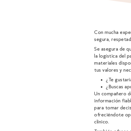
Con mucha exper
segura, respetad
Se asegura de qu
la logística del 
materiales dispo
tus valores y ne
¿Te gustar
¿Buscas ap
Un compañero de
información fiab
para tomar deci
ofreciéndote opc
clínico.